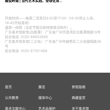
画说岭南 | 当代艺术实践，全球化背...
开放时间——每周二至周日9:00至17:00（16:30停止入场，
16:45开始清场）
逢周一闭馆（法定节假日和特殊情况除外）。
广东美术馆新馆(白鹅潭)：广东省广州市荔湾区白鹅潭南路19号
前台电话: (020) 88902999
广东美术馆本馆(二沙岛)：广东省广州市越秀区二沙岛烟雨路38
号
前台电话: (020) 87351468
首页
展览
参观指南
公共教育
媒体中心
典藏鉴赏
美术文献中心
艺术品保护
关于美术馆