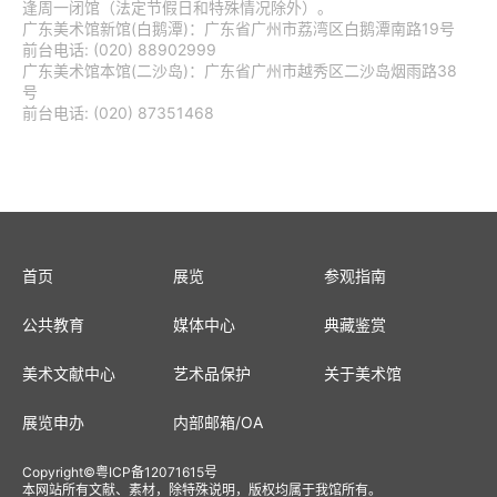
逢周一闭馆（法定节假日和特殊情况除外）。
广东美术馆新馆(白鹅潭)：广东省广州市荔湾区白鹅潭南路19号
前台电话: (020) 88902999
广东美术馆本馆(二沙岛)：广东省广州市越秀区二沙岛烟雨路38
号
前台电话: (020) 87351468
首页
展览
参观指南
公共教育
媒体中心
典藏鉴赏
美术文献中心
艺术品保护
关于美术馆
展览申办
内部邮箱
/
OA
Copyright
©
粤ICP备12071615号
本网站所有文献、素材，除特殊说明，版权均属于我馆所有。