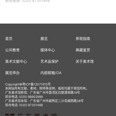
前台电话: (020) 87351468
首页
展览
参观指南
公共教育
媒体中心
典藏鉴赏
美术文献中心
艺术品保护
关于美术馆
展览申办
内部邮箱
/
OA
Copyright
©
粤ICP备12071615号
本网站所有文献、素材，除特殊说明，版权均属于我馆所有。
广东美术馆新馆：广东省广州市荔湾区白鹅潭南路19号
前台电话: (020) 88902999
广东美术馆本馆：广东省广州市越秀区二沙岛烟雨路38号
前台电话: (020) 87351468