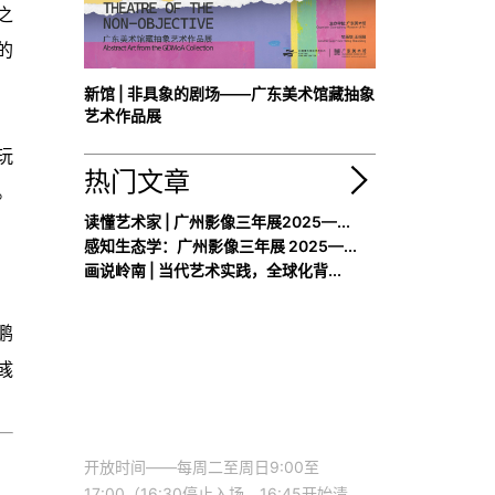
之
的
新馆 | 非具象的剧场——广东美术馆藏抽象
艺术作品展
玩
热门文章
。
读懂艺术家 | 广州影像三年展2025—...
感知生态学：广州影像三年展 2025—...
画说岭南 | 当代艺术实践，全球化背...
鹏
彧
开放时间——每周二至周日9:00至
17:00（16:30停止入场，16:45开始清