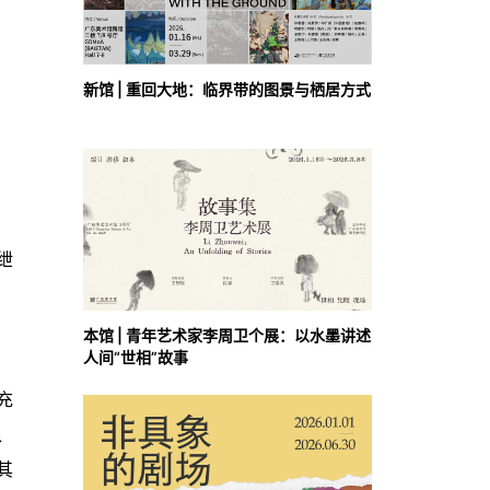
新馆 | 重回大地：临界带的图景与栖居方式
绁
本馆 | 青年艺术家李周卫个展：以水墨讲述
人间“世相”故事
充
、
其