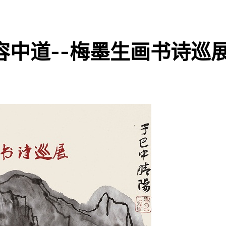
容中道--梅墨生画书诗巡