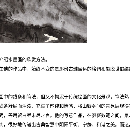
介绍水墨画的欣赏方法。
在他的作品中，始终不变的是那份古雅幽远的格调和超脱世俗缧
画中的线条和笔法，但又不拘泥于传统绘画的文化景观，笔法熟
线条舒展而活泼，充满了韵律和情感，将山野乡间的景象展现得
简，善用留白尽未尽之言。他的写意作品，在寥寥数笔之间，景
实，很好地传递出古典智慧中阴阳平衡，宁静、和谐之美。而这