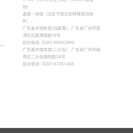
场）
逢周一闭馆（法定节假日和特殊情况除
外）。
广东美术馆新馆(白鹅潭)：广东省广州市荔
湾区白鹅潭南路19号
前台电话: (020) 88902999
广东美术馆本馆(二沙岛)：广东省广州市越
秀区二沙岛烟雨路38号
前台电话: (020) 87351468