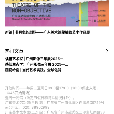
新馆 | 非具象的剧场——广东美术馆藏抽象艺术作品展
热门文章
读懂艺术家 | 广州影像三年展2025—...
感知生态学：广州影像三年展 2025—...
画说岭南 | 当代艺术实践，全球化背...
开放时间——每周二至周日9:00至17:00（16:30停止入场，
16:45开始清场）
逢周一闭馆（法定节假日和特殊情况除外）。
广东美术馆新馆(白鹅潭)：广东省广州市荔湾区白鹅潭南路19号
前台电话: (020) 88902999
广东美术馆本馆(二沙岛)：广东省广州市越秀区二沙岛烟雨路38