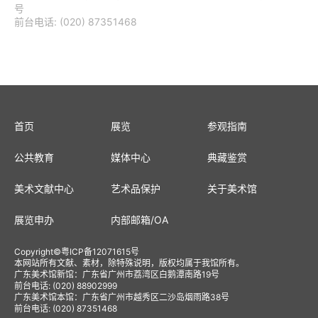
号
前台电话: (020) 87351468
首页
展览
参观指南
公共教育
媒体中心
典藏鉴赏
美术文献中心
艺术品保护
关于美术馆
展览申办
内部邮箱
/
OA
Copyright
©
粤ICP备12071615号
本网站所有文献、素材，除特殊说明，版权均属于我馆所有。
广东美术馆新馆：广东省广州市荔湾区白鹅潭南路19号
前台电话: (020) 88902999
广东美术馆本馆：广东省广州市越秀区二沙岛烟雨路38号
前台电话: (020) 87351468