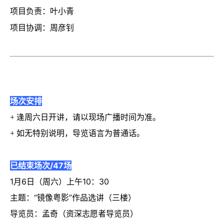
项目负责：叶小青
项目协调：周彦钊
场次安排
+ 逢周六日开讲，请以现场广播时间为准。
+ 如无特别说明，导览语言为普通话。
已结束场次/47场
1
月
6
日（周六）上午
10
：
30
主题：“镜像粤影”作品选讲（三楼）
导览员：孟奇（资深志愿者导览员）