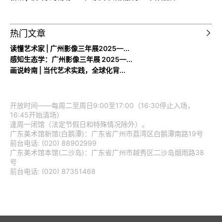
热门文章
读懂艺术家 | 广州影像三年展2025—...
感知生态学：广州影像三年展 2025—...
画说岭南 | 当代艺术实践，全球化背...
开放时间——每周二至周日9:00至17:00（16:30停止入场，
16:45开始清场）
逢周一闭馆（法定节假日和特殊情况除外）。
广东美术馆新馆(白鹅潭)：广东省广州市荔湾区白鹅潭南路19号
前台电话: (020) 88902999
广东美术馆本馆(二沙岛)：广东省广州市越秀区二沙岛烟雨路38
号
前台电话: (020) 87351468