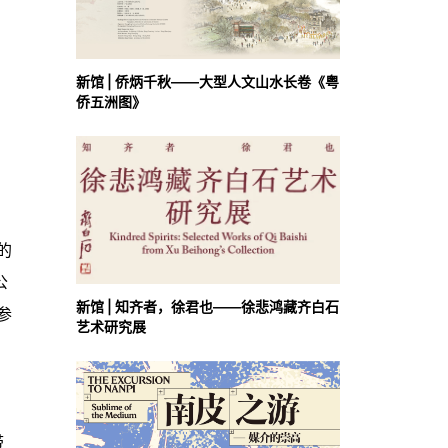
新馆 | 侨炳千秋——大型人文山水长卷《粤
侨五洲图》
的
公
新馆 | 知齐者，徐君也——徐悲鸿藏齐白石
参
艺术研究展
带