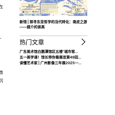
在
新馆 | 探寻东亚哲学的当代转化：南皮之游
——媒介的崇高
广
热门文章
广东美术馆白鹅潭馆区五楼“城市客...
五一美学课！馆长带你看展览第49回...
读懂艺术家 | 广州影像三年展2025—...
首
沉