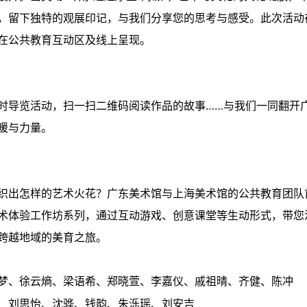
，留下独特的观展印记，与我们分享您的思考与感受。此次活动
在公共教育互动区及线上呈现。
时导览活动，扫一扫二维码阅读作品的故事……与我们一同翻开
暖与力量。
织出怎样的艺术火花？广东美术馆与上海美术馆的公共教育团队
术体验工作坊系列，通过互动游戏、创意课堂等生动形式，带您
跨越地域的美育之旅。
梦、徐云熵、梁语希、郑晓萱、李嘉仪、戚祖晴、齐健、陈冲
、刘思怡、沈骅、钱韵、朱泺瑶、刘安吉