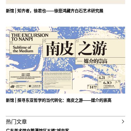
新馆 | 知齐者，徐君也——徐悲鸿藏齐白石艺术研究展
新馆 | 探寻东亚哲学的当代转化：南皮之游——媒介的崇高
热门文章
广东美术馆白鹅潭馆区五楼“城市客...