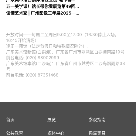
五一美学课！馆长带你看展览第49回...
读懂艺术家 | 广州影像三年展2025—...
开放时间——每周二至周日9:00至17:00（16:30停止入场，
16:45开始清场）
逢周一闭馆（法定节假日和特殊情况除外）。
广东美术馆新馆(白鹅潭)：广东省广州市荔湾区白鹅潭南路19号
前台电话: (020) 88902999
广东美术馆本馆(二沙岛)：广东省广州市越秀区二沙岛烟雨路38
号
前台电话: (020) 87351468
首页
展览
参观指南
公共教育
媒体中心
典藏鉴赏