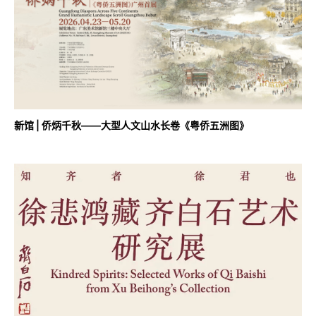
新馆 | 侨炳千秋——大型人文山水长卷《粤侨五洲图》