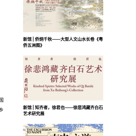
新馆 | 侨炳千秋——大型人文山水长卷《粤
侨五洲图》
国
新馆 | 知齐者，徐君也——徐悲鸿藏齐白石
乡
艺术研究展