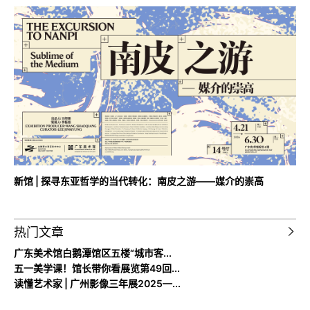
新馆 | 探寻东亚哲学的当代转化：南皮之游——媒介的崇高
热门文章
广东美术馆白鹅潭馆区五楼“城市客...
五一美学课！馆长带你看展览第49回...
读懂艺术家 | 广州影像三年展2025—...