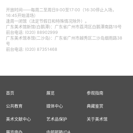
开放时间——每周二至周日9:00至17:00（16:30停止入场，
16:45开始清场）
逢周一闭馆（法定节假日和特殊情况除外）。
广东美术馆新馆(白鹅潭)：广东省广州市荔湾区白鹅潭南路19号
前台电话: (020) 88902999
广东美术馆本馆(二沙岛)：广东省广州市越秀区二沙岛烟雨路38
号
前台电话: (020) 87351468
首页
展览
参观指南
公共教育
媒体中心
典藏鉴赏
美术文献中心
艺术品保护
关于美术馆
展览申办
内部邮箱
/
OA