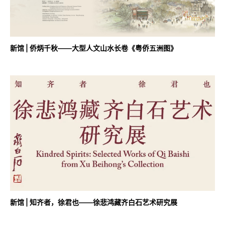
新馆 | 侨炳千秋——大型人文山水长卷《粤侨五洲图》
新馆 | 知齐者，徐君也——徐悲鸿藏齐白石艺术研究展