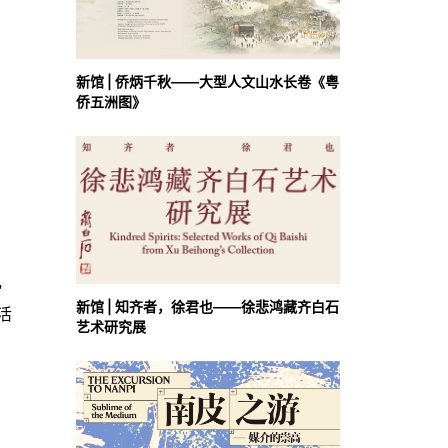
新馆 | 侨炳千秋——大型人文山水长卷《粤
侨五洲图》
，
新馆 | 知齐者，徐君也——徐悲鸿藏齐白石
活
艺术研究展