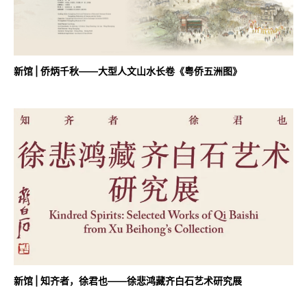
新馆 | 侨炳千秋——大型人文山水长卷《粤侨五洲图》
新馆 | 知齐者，徐君也——徐悲鸿藏齐白石艺术研究展