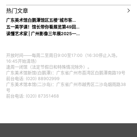
热门文章
广东美术馆白鹅潭馆区五楼“城市客...
五一美学课！馆长带你看展览第49回...
读懂艺术家 | 广州影像三年展2025—...
开放时间——每周二至周日9:00至17:00（16:30停止入场，
16:45开始清场）
逢周一闭馆（法定节假日和特殊情况除外）。
广东美术馆新馆(白鹅潭)：广东省广州市荔湾区白鹅潭南路19号
前台电话: (020) 88902999
广东美术馆本馆(二沙岛)：广东省广州市越秀区二沙岛烟雨路38
号
前台电话: (020) 87351468