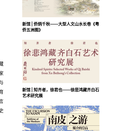
新馆 | 侨炳千秋——大型人文山水长卷《粤
侨五洲图》
藏
家
与
新馆 | 知齐者，徐君也——徐悲鸿藏齐白石
育
艺术研究展
言
史