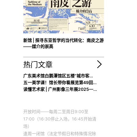
新馆 | 探寻东亚哲学的当代转化：南皮之游
——媒介的崇高
热门文章
广东美术馆白鹅潭馆区五楼“城市客...
五一美学课！馆长带你看展览第49回...
读懂艺术家 | 广州影像三年展2025—...
开放时间——每周二至周日9:00至
17:00（16:30停止入场，16:45开始清
场）
逢周一闭馆（法定节假日和特殊情况除