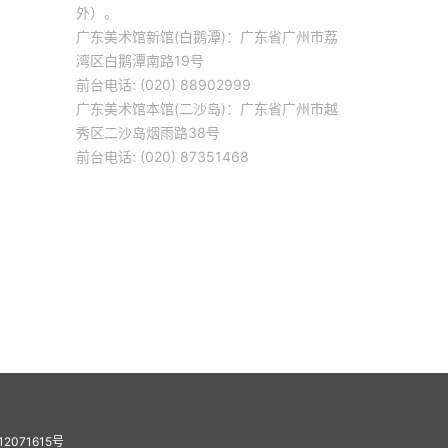
外）。
广东美术馆新馆(白鹅潭)：广东省广州市荔
湾区白鹅潭南路19号
前台电话: (020) 88902999
广东美术馆本馆(二沙岛)：广东省广州市越
秀区二沙岛烟雨路38号
前台电话: (020) 87351468
12071615号