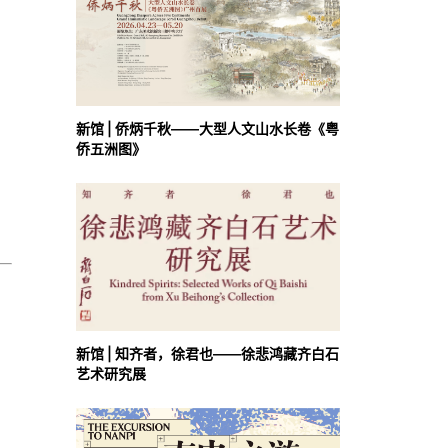
新馆 | 侨炳千秋——大型人文山水长卷《粤
侨五洲图》
新馆 | 知齐者，徐君也——徐悲鸿藏齐白石
艺术研究展