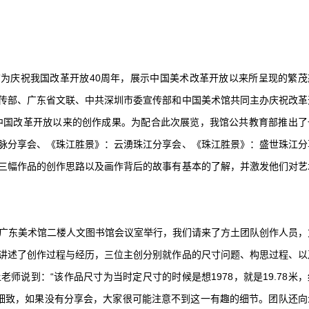
”为庆祝我国改革开放40周年，展示中国美术改革开放以来所呈现的繁茂
传部、广东省文联、中共深圳市委宣传部和中国美术馆共同主办庆祝改革
年中国改革开放以来的创作成果。为配合此次展览，我馆公共教育部推出了
脉分享会、《珠江胜景》：云湧珠江分享会、《珠江胜景》：盛世珠江分
三幅作品的创作思路以及画作背后的故事有基本的了解，并激发他们对艺
会”在广东美术馆二楼人文图书馆会议室举行，我们请来了方土团队创作人员，
讲述了创作过程与经历，三位主创分别就作品的尺寸问题、构思过程、以
师说到：“该作品尺寸为当时定尺寸的时候是想1978，就是19.78米，
心细致，如果没有分享会，大家很可能注意不到这一有趣的细节。团队还向