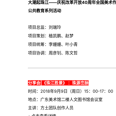
大潮起珠江——庆祝改革开放40周年全国美术
公共教育系列活动
项目总监：刘端玲
项目策划：植凯鹏、赵梦
项目统筹：李姗姗、叶小青
项目协调：周彦钊、陈文哲
分享会|《珠江胜景》 ：珠源峦脉
时间：
2018年9月9日（周日）
15：00-17：00
地点：广东美术馆二楼人文图书馆会议室
主讲：方土团队创作人员