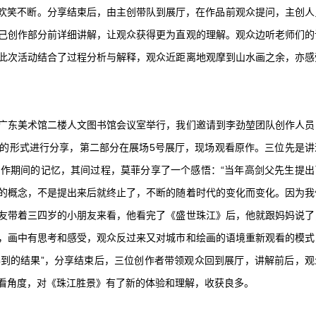
时欢笑不断。分享结束后，由主创带队到展厅，在作品前观众提问，主创人
己创作部分前详细讲解，让观众获得更为直观的理解。观众边听老师们的
此次活动结合了过程分析与解释，观众近距离地观摩到山水画之余，亦感
” 在广东美术馆二楼人文图书馆会议室举行，我们邀请到李劲堃团队创作人员
的形式进行分享，第二部分在展场5号展厅，现场观看原作。三位先是讲
作期间的记忆，其间过程，莫菲分享了一个感悟：“当年高剑父先生提出
的概念，不是提出来后就终止了，不断的随着时代的变化而变化。因为我
友带着三四岁的小朋友来看，他看完了《盛世珠江》后，他就跟妈妈说了
，画中有思考和感受，观众反过来又对城市和绘画的语境重新观看的模式
到的结果”，分享结束后，三位创作者带领观众回到展厅，讲解前后，观
看角度，对《珠江胜景》有了新的体验和理解，收获良多。