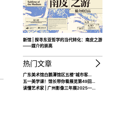
新馆 | 探寻东亚哲学的当代转化：南皮之游
——媒介的崇高
热门文章
广东美术馆白鹅潭馆区五楼“城市客...
五一美学课！馆长带你看展览第49回...
读懂艺术家 | 广州影像三年展2025—...