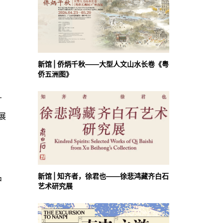
新馆 | 侨炳千秋——大型人文山水长卷《粤
侨五洲图》
广
展
、
新馆 | 知齐者，徐君也——徐悲鸿藏齐白石
中
艺术研究展