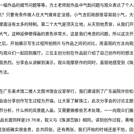
一幅作品的细节问题等等，方土老师就作品中气韵问题与观众表达了个人
气？只要有条件做人往大气做肯定没错，小气去扣局部很容易就小气，大
里面没有太多的特制。第二个大气是顶天立地，从天到地贯穿，从我们开
大气，这种延伸使得画的景色非常大，这是我们考虑的问题，所以这次开
之后，开始展示写生过程所拍照片与作品之间的对比，用直观的方法向观
与观众们一起回到展厅。三位主创分别在作品前介绍了自己创作时的想法
氛热烈。分享会从讲解到演示，观众观摩原作的同时，直观地感受到《珠
方法。
会” 在广东美术馆二楼人文图书馆会议室举行，我们邀请到了广东画院许钦松
会由分享创作写生过程为开端，让大家了解珠江，此次分享会的讨论主题
节分析，什么样的风景能入画，又需要做哪些艺术处理，一一向观众们展
长度同样是19.78米，取义与《珠源峦脉》相同。讲到创作过程，黄唯
这张纸确实很金贵，总共四张，还有两张，我们开始的时候还是不怕，因