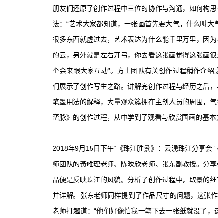
朋友们还原了创作过程中三位的协作与沟通，如何构思
法：“艺术大家都知道，一张画首先要大气，什么叫大
很多东西就虚过去，艺术表达为什么能千里万里，因为
的云，另外就是左右开弓，你去看这张画觉得这张画很
个会来跟大家互动”。方土团队有关创作过程稍作介绍
们展示了创作写生之路。讲解完创作过程与经历之后，
笔墨用法的解释，大量观众簇拥在主创人员的周围，气
峦脉》的创作过程，从中学到了观看与欣赏国画的基本
2018年9月15日下午“《珠江胜景》：云湧珠江分享
师团队的黃唯理老师、陈映欣老师、张东副教授。分享
品便是反映珠江的风貌。分析了创作过程中，取景的细
并详解。张东老师同样提到了作品尺寸的问题，这张作品
老师打趣道：“他们好像怕我一笔下去一张纸就没了，