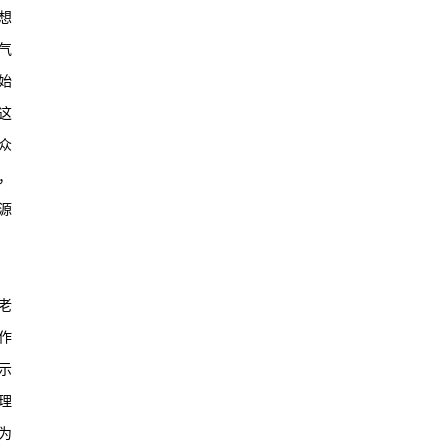
想
气
始
这
众
，
源
老
作
示
理
为