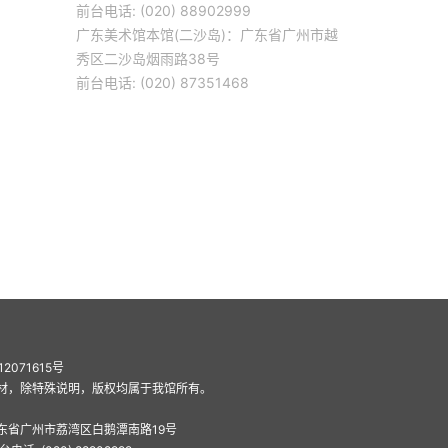
前台电话: (020) 88902999
广东美术馆本馆(二沙岛)：广东省广州市越
秀区二沙岛烟雨路38号
前台电话: (020) 87351468
12071615号
材，除特殊说明，版权均属于我馆所有。
东省广州市荔湾区白鹅潭南路19号