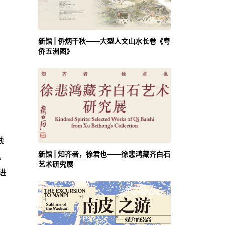
新馆 | 侨炳千秋——大型人文山水长卷《粤
侨五洲图》
线
新馆 | 知齐者，徐君也——徐悲鸿藏齐白石
。
艺术研究展
进