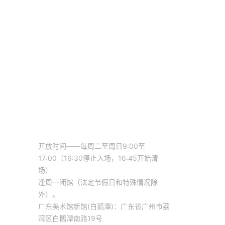
开放时间——每周二至周日9:00至
17:00（16:30停止入场，16:45开始清
场）
逢周一闭馆（法定节假日和特殊情况除
外）。
广东美术馆新馆(白鹅潭)：广东省广州市荔
湾区白鹅潭南路19号