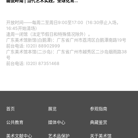
画说岭南 | 当代艺术实践，全球化背...
开放时间——每周二至周日9:00至17:00（16:30停止入场，
16:45开始清场）
逢周一闭馆（法定节假日和特殊情况除外）。
广东美术馆新馆(白鹅潭)：广东省广州市荔湾区白鹅潭南路19号
前台电话: (020) 88902999
广东美术馆本馆(二沙岛)：广东省广州市越秀区二沙岛烟雨路38
号
前台电话: (020) 87351468
首页
展览
参观指南
公共教育
媒体中心
典藏鉴赏
美术文献中心
艺术品保护
关于美术馆