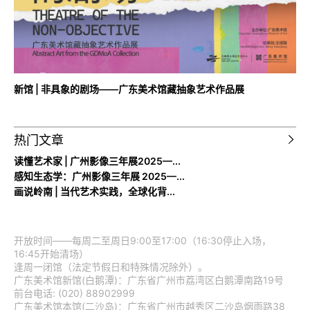
新馆 | 非具象的剧场——广东美术馆藏抽象艺术作品展
热门文章
读懂艺术家 | 广州影像三年展2025—...
感知生态学：广州影像三年展 2025—...
画说岭南 | 当代艺术实践，全球化背...
开放时间——每周二至周日9:00至17:00（16:30停止入场，
16:45开始清场）
逢周一闭馆（法定节假日和特殊情况除外）。
广东美术馆新馆(白鹅潭)：广东省广州市荔湾区白鹅潭南路19号
前台电话: (020) 88902999
广东美术馆本馆(二沙岛)：广东省广州市越秀区二沙岛烟雨路38