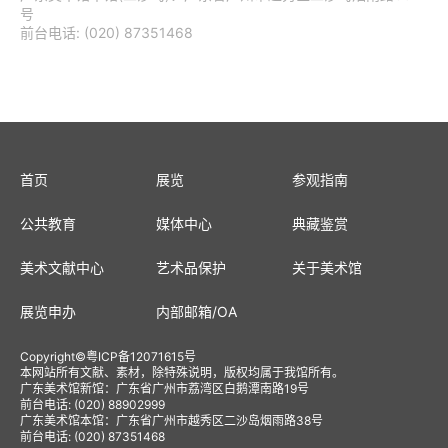
号
前台电话: (020) 87351468
首页
展览
参观指南
公共教育
媒体中心
典藏鉴赏
美术文献中心
艺术品保护
关于美术馆
展览申办
内部邮箱
/
OA
Copyright
©
粤ICP备12071615号
本网站所有文献、素材，除特殊说明，版权均属于我馆所有。
广东美术馆新馆：广东省广州市荔湾区白鹅潭南路19号
前台电话: (020) 88902999
广东美术馆本馆：广东省广州市越秀区二沙岛烟雨路38号
前台电话: (020) 87351468