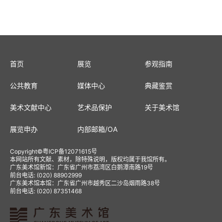
首页
展览
参观指南
公共教育
媒体中心
典藏鉴赏
美术文献中心
艺术品保护
关于美术馆
展览申办
内部邮箱
/
OA
Copyright
©
粤ICP备12071615号
本网站所有文献、素材，除特殊说明，版权均属于我馆所有。
广东美术馆新馆：广东省广州市荔湾区白鹅潭南路19号
前台电话: (020) 88902999
广东美术馆本馆：广东省广州市越秀区二沙岛烟雨路38号
前台电话: (020) 87351468