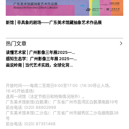
新馆 | 非具象的剧场——广东美术馆藏抽象艺术作品展
热门文章
读懂艺术家 | 广州影像三年展2025—...
感知生态学：广州影像三年展 2025—...
画说岭南 | 当代艺术实践，全球化背...
开放时间——每周二至周日9:00至17:00（16:30停止入场，
16:45开始清场）
逢周一闭馆（法定节假日和特殊情况除外）。
广东美术馆新馆(白鹅潭)：广东省广州市荔湾区白鹅潭南路19号
前台电话: (020) 88902999
广东美术馆本馆(二沙岛)：广东省广州市越秀区二沙岛烟雨路38
号
前台电话: (020) 87351468