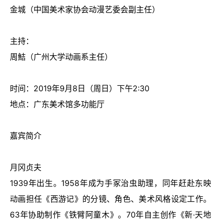
金城（中国美术家协会动漫艺委会副主任）
主持：
周鮚（广州大学动画系主任）
时间：
2019
年
9
月
8
日（周日）下午
2:30
地点：
广东美术馆多功能厅
嘉宾简介
月冈贞夫
1939
年出生。
1958
年成为手冢治虫助理，同年赶赴东映
动画担任《西游记》的分镜、角色、美术风格设定工作。
63
年协助制作《铁臂阿童木》。
70
年自主创作《新
·
天地