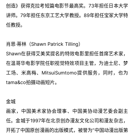
创造》获得克拉考短篇电影节最高奖。
73
年担任日本大学
讲师。
79
年担任东京工艺大学教授。
89
年担任宝冢大学特
任教授。
肖恩
·
蒂林（
Shawn Patrick Tilling
）
Shawn
在获得艾美奖提名的特效电影里担任首席艺术家，
在温哥华电影学院任职视觉特效项目主管，为迪士尼、梦
工场、米高梅、
MitsuiSumtomo
提供服务，同时，也为
tama&co
拍摄动画短片。
金城
画家，中国美术家协会理事、中国美协动漫艺委会副主
任。金城于
1997
年在北京创办漫友文化公司和漫友杂志，
开拓了中国原创漫画的出版模式，被誉为
“
中国动漫出版第