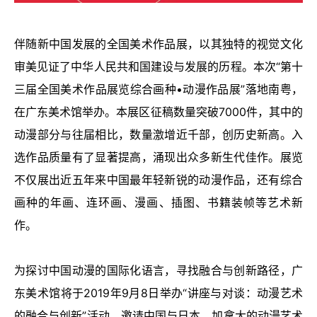
伴随新中国发展的全国美术作品展，以其独特的视觉文化
审美见证了中华人民共和国建设与发展的历程。本次
“
第十
三届全国美术作品展览综合画种
•
动漫作品展
”
落地南粤，
在广东美术馆举办。本展区征稿数量突破
7000
件，其中的
动漫部分与往届相比，数量激增近千部，创历史新高。入
选作品质量有了显著提高，涌现出众多新生代佳作。展览
不仅展出近五年来中国最年轻新锐的动漫作品，还有综合
画种的年画、连环画、漫画、插图、书籍装帧等艺术新
作。
为探讨中国动漫的国际化语言，寻找融合与创新路径，广
东美术馆将于
2019
年
9
月
8
日举办
“
讲座与对谈：动漫艺术
的融合与创新
”
活动，邀请中国与日本、加拿大的动漫艺术