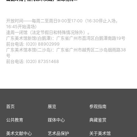
开放时间——每周二至周日9:00至17:00（16:30停止入场，
16:45开始清场）
逢周一闭馆（法定节假日和特殊情况除外）。
广东美术馆新馆(白鹅潭)：广东省广州市荔湾区白鹅潭南路19号
前台电话: (020) 88902999
广东美术馆本馆(二沙岛)：广东省广州市越秀区二沙岛烟雨路38
号
前台电话: (020) 87351468
首页
展览
参观指南
公共教育
媒体中心
典藏鉴赏
美术文献中心
艺术品保护
关于美术馆