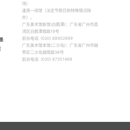
场）
逢周一闭馆（法定节假日和特殊情况除
外）。
广东美术馆新馆(白鹅潭)：广东省广州市荔
湾区白鹅潭南路19号
前台电话: (020) 88902999
墨
广东美术馆本馆(二沙岛)：广东省广州市越
展
秀区二沙岛烟雨路38号
前台电话: (020) 87351468