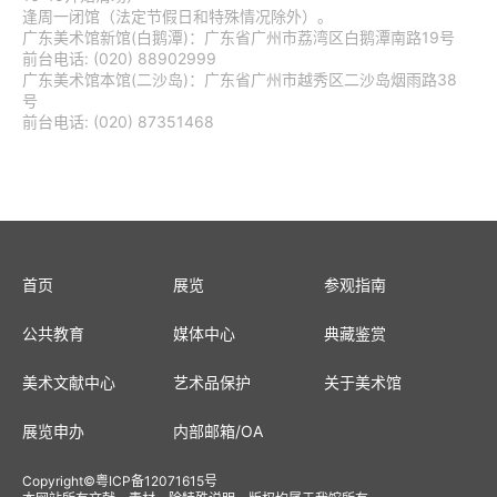
逢周一闭馆（法定节假日和特殊情况除外）。
广东美术馆新馆(白鹅潭)：广东省广州市荔湾区白鹅潭南路19号
前台电话: (020) 88902999
广东美术馆本馆(二沙岛)：广东省广州市越秀区二沙岛烟雨路38
号
前台电话: (020) 87351468
首页
展览
参观指南
公共教育
媒体中心
典藏鉴赏
美术文献中心
艺术品保护
关于美术馆
展览申办
内部邮箱
/
OA
Copyright
©
粤ICP备12071615号