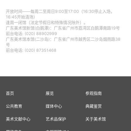
开放时间——每周二至周日9:00至17:00（16:30停止入场，
16:45开始清场）
逢周一闭馆（法定节假日和特殊情况除外）。
广东美术馆新馆(白鹅潭)：广东省广州市荔湾区白鹅潭南路19号
前台电话: (020) 88902999
广东美术馆本馆(二沙岛)：广东省广州市越秀区二沙岛烟雨路38
号
前台电话: (020) 87351468
首页
展览
参观指南
公共教育
媒体中心
典藏鉴赏
美术文献中心
艺术品保护
关于美术馆