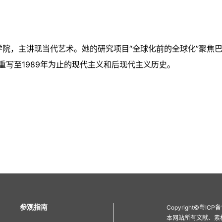
学院，主讲现当代艺术。她的研究项目“全球化前的全球化”聚焦
写至1989年为止的现代主义和后现代主义历史。
参观指南
Copyright
©
粤ICP备
本网站所有文献、素