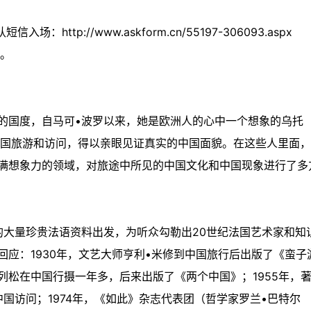
ttp://www.askform.cn/55197-306093.aspx
意。
的国度，自马可•波罗以来，她是欧洲人的心中一个想象的乌托
中国旅游和访问，得以亲眼见证真实的中国面貌。在这些人里面，
满想象力的领域，对旅途中所见的中国文化和中国现象进行了多
的大量珍贵法语资料出发，为听众勾勒出20世纪法国艺术家和知
应：1930年，文艺大师亨利•米修到中国旅行后出版了《蛮子
-布列松在中国行摄一年多，后来出版了《两个中国》；1955年，
中国访问；1974年，《如此》杂志代表团（哲学家罗兰•巴特尔