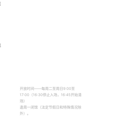
莱
注
开放时间——每周二至周日9:00至
17:00（16:30停止入场，16:45开始清
场）
逢周一闭馆（法定节假日和特殊情况除
外）。