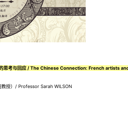
The Chinese Connection: French artists an
rofessor Sarah WILSON