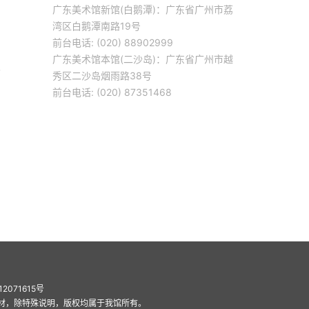
广东美术馆新馆(白鹅潭)：广东省广州市荔
湾区白鹅潭南路19号
前台电话: (020) 88902999
广东美术馆本馆(二沙岛)：广东省广州市越
巴
秀区二沙岛烟雨路38号
前台电话: (020) 87351468
12071615号
材，除特殊说明，版权均属于我馆所有。