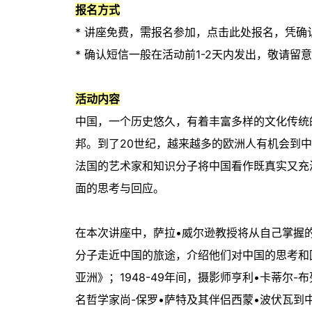
报名方式
* 讲座免费，需报名参加，点击此处报名，凭确认短信入场：h
* 确认短信一般在活动前1-2天内发出，敬请留
活动内容
中国，一个历史悠久，有着丰富多样的文化传统
邦。到了20世纪，越来越多的欧洲人有机会到
法国的艺术家和知识分子将中国看作既真实又充
面的思考与回应。
在本次讲座中，萨拉•威尔逊教授将从自己掌握
分子走近中国的旅途，介绍他们对中国的思考和回
亚洲》；1948-49年间，摄影师亨利•卡蒂尔
名哲学家尚-保罗•萨特及其伴侣西蒙•波伏瓦到