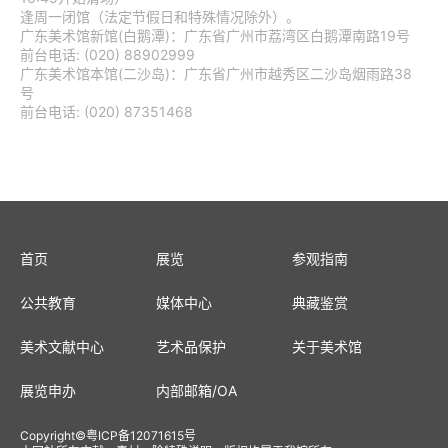
逢周一闭馆（法定节假日和特殊情况除外）。
广东美术馆新馆(白鹅潭)：广东省广州市荔湾区白鹅潭南路19号
前台电话: (020) 88902999
广东美术馆本馆(二沙岛)：广东省广州市越秀区二沙岛烟雨路38
号
前台电话: (020) 87351468
首页
展览
参观指南
公共教育
媒体中心
典藏鉴赏
美术文献中心
艺术品保护
关于美术馆
展览申办
内部邮箱
/
OA
Copyright
©
粤ICP备12071615号