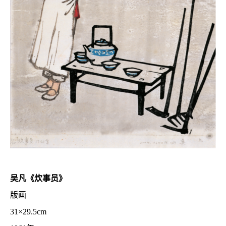
吴凡《炊事员》
版画
31×29.5
cm