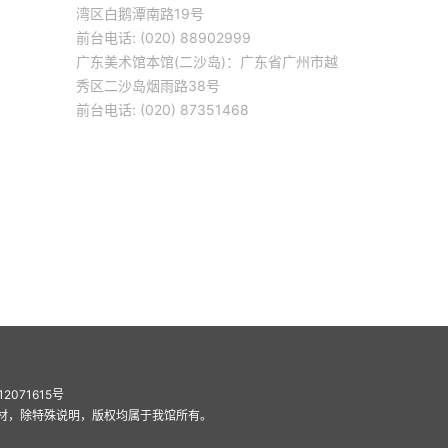
湾区白鹅潭南路19号
前台电话: (020) 88902999
广东美术馆本馆(二沙岛)：广东省广州市越
秀区二沙岛烟雨路38号
前台电话: (020) 87351468
12071615号
材，除特殊说明，版权均属于我馆所有。