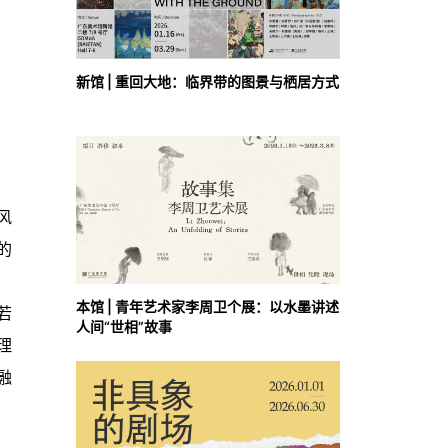
新馆 | 重回大地：临界带的图景与栖居方式
风
的
本馆 | 青年艺术家李周卫个展：以水墨讲述
若
人间“世相”故事
理
融