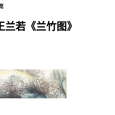
览
王兰若《兰竹图》