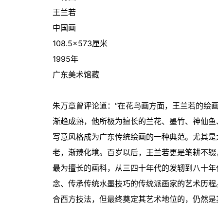
王兰若
中国画
108.5×573厘米
1995年
广东美术馆藏
朱万章曾评论道：“在花鸟画方面，王兰若的绘
渐趋成熟，他所极为擅长的兰花、墨竹、神仙鱼
写意风格成为广东传统绘画的一种典范。尤其是
老，渐臻化境。百岁以后，王兰若更是笔耕不辍
最为擅长的画科，从三四十年代的发轫到八十年
念、传承传统水墨技巧的传统派画家的艺术历程
合西方技法，但最终奠定其艺术地位的，仍然是