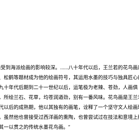
画受到海派绘画的影响较深。……八十年代以后，王兰若的花鸟画
、松鹤等题材成为他的绘画符号，其运用水墨的技巧与独具匠心
九十年代后期到二十一世纪以后，运笔极为老辣、苍劲，人画俱
，所绘兰石、花草，均苍润遒劲，别有一番风味。花鸟画是王兰
代以后的成熟期，他以其独有的画笔，诠释了一个坚守文人绘画
。虽然他也曾接受过西洋画的熏陶，也曾尝试过在技法和意境上
其一以贯之的传统水墨花鸟画。”