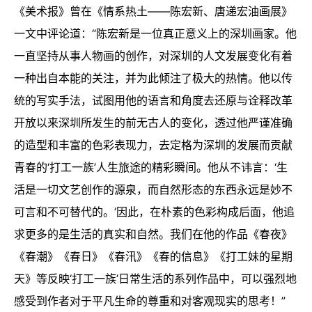
《美术报》曾在《情系热土——陈宏新、唐递宏油画展》
一文中评论道：“陈宏新是一位真正意义上的深圳画家。他
一直坚持从事人物画的创作，对深圳的人文发展变化有着
一种出自本能的关注，并为此倾注了极大的热情。他以传
统的写实手法，试图用他的语言和角度去还原与诠释改革
开放以来深圳所发生的前无古人的变化，透过他严谨准确
的造型和丰富的色彩表现力，去定格为深圳的发展而贡献
青春的‘打工一族’人生旅途的精彩瞬间。他从不讳言：‘生
活是一切文艺创作的源泉，而自然形态的东西永远是妙不
可言和不可替代的。’因此，在朴素的色彩构成后面，他追
求更多的是生活的真实和自然。我们在他的作品《春夜》
《春潮》《春日》《春汛》《春的信息》《打工妹的星期
天》等反映‘打工一族’日常生活的系列作品中，可以强烈地
感受到作者对于平凡生命的尊重和对客观现实的思考！”