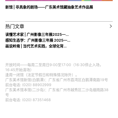
新馆 | 非具象的剧场——广东美术馆藏抽象艺术作品展
热门文章
读懂艺术家 | 广州影像三年展2025—...
感知生态学：广州影像三年展 2025—...
画说岭南 | 当代艺术实践，全球化背...
开放时间——每周二至周日9:00至17:00（16:30停止入场，
16:45开始清场）
逢周一闭馆（法定节假日和特殊情况除外）。
广东美术馆新馆(白鹅潭)：广东省广州市荔湾区白鹅潭南路19号
前台电话: (020) 88902999
广东美术馆本馆(二沙岛)：广东省广州市越秀区二沙岛烟雨路38
号
前台电话: (020) 87351468