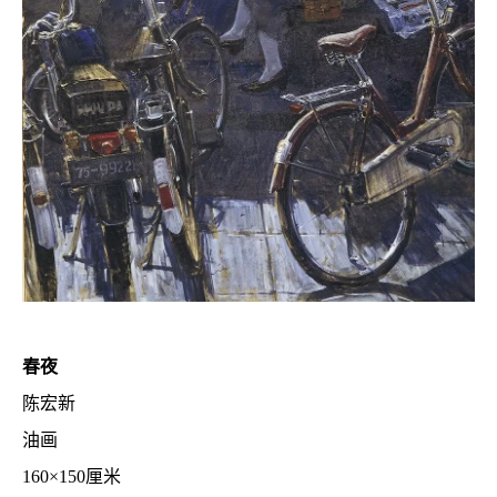
春夜
陈宏新
油画
160×150厘米