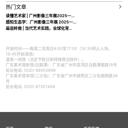
热门文章
读懂艺术家 | 广州影像三年展2025—...
感知生态学：广州影像三年展 2025—...
画说岭南 | 当代艺术实践，全球化背...
开放时间——每周二至周日9:00至17:00（16:30停止入场，
16:45开始清场）
逢周一闭馆（法定节假日和特殊情况除外）。
广东美术馆新馆(白鹅潭)：广东省广州市荔湾区白鹅潭南路19号
前台电话: (020) 88902999
广东美术馆本馆(二沙岛)：广东省广州市越秀区二沙岛烟雨路38
号
前台电话: (020) 87351468