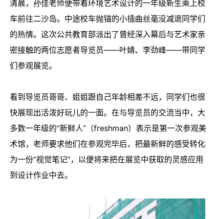
清晨，孙佳老师便带着环境艺术设计的一年级新生乘上校
车前往二沙岛。中途校车抛锚的小插曲丝毫没减退同学们
的热情。这次公共教育部派出了曾经深入幕后与艺术家亲
密接触的两位志愿者导览员——叶婧、李劲峰——带同学
们参观展览。
看到导览员哥哥、姐姐跟自己年龄相差不远，同学们也很
快展现出活泼好玩儿的一面。在与导览员的交流当中，大
多数一年级的“新鲜人”（freshman）表示是第一次参观美
术馆，老师要求他们在参观完毕后，把最新鲜的感受转化
为一份“视觉笔记”，以便将来把在展览中获取的灵感应用
到设计作业中去。