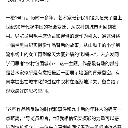
一楼1号厅。历时十多年，艺术家张新民用镜头记录了自上
世纪90年代起中国的社会变迁，从农村到城市再回到农
村。导览员用毛主席语录和崔健的歌作为引入，通过讲述
一幅幅黑白纪实摄影作品背后的故事，从山坳里的小学到
流水线上的女工再到摩天大厦外墙的“蜘蛛人”，去启发同
学们思考“农村包围城市？”这一主题。作品最有趣的部分
是艺术家似乎是有意把最后一面展示墙面的背景留空。有
同学提出在城市化的过程中农村在逐渐地消失，留白给了
观众最好的思考空间。
“这些作品所反映的时代和事件和九十后的年轻人的确有一
点距离，”导览员坦言，“但我相信纪实摄影的力量可以感
染到每位观众。”一位来自深圳的同学看到一组反映改革开