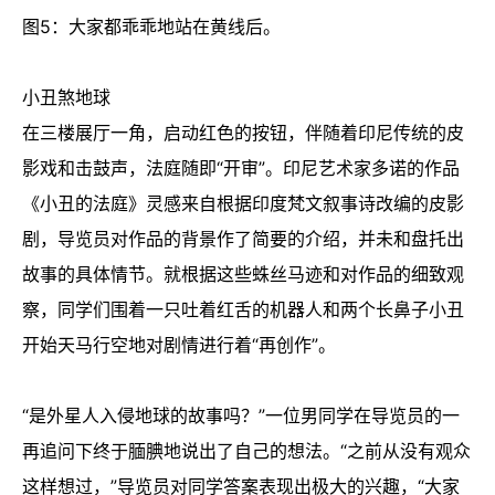
图5：大家都乖乖地站在黄线后。
小丑煞地球
在三楼展厅一角，启动红色的按钮，伴随着印尼传统的皮
影戏和击鼓声，法庭随即“开审”。印尼艺术家多诺的作品
《小丑的法庭》灵感来自根据印度梵文叙事诗改编的皮影
剧，导览员对作品的背景作了简要的介绍，并未和盘托出
故事的具体情节。就根据这些蛛丝马迹和对作品的细致观
察，同学们围着一只吐着红舌的机器人和两个长鼻子小丑
开始天马行空地对剧情进行着“再创作”。
“是外星人入侵地球的故事吗？”一位男同学在导览员的一
再追问下终于腼腆地说出了自己的想法。“之前从没有观众
这样想过，”导览员对同学答案表现出极大的兴趣，“大家