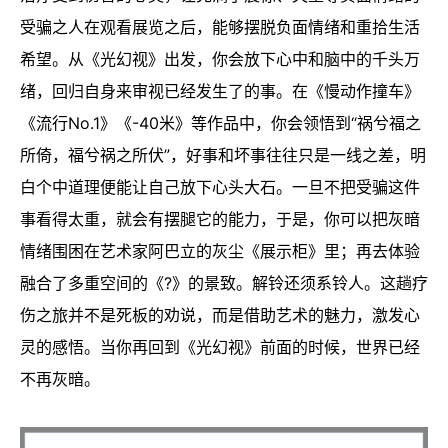
受骗之人在观看展览之后，能够摆脱负面情绪和重拾生活
希望。从《光幻视》出发，你会放下心中和脑中的千头万
绪，回归自身来审视已经发生了的事。在《慢动作撞车》
《流行No.1》《-40米》等作品中，你会领悟到“祸兮福之
所倚，福兮祸之所伏”，好事和坏事往往只是一线之差，明
白个中道理便能让自己放下心头大石。一旦不把受骗这件
事看得太重，就会有摆腿它的能力，于是，你可以把灰暗
情绪围困在艺术家阿巴立的灰尘《展示柜》里；再去体验
融合了多重空间的《?》的景致。解铃还须系铃人。这趟疗
伤之旅并不是死板的劝说，而是借助艺术的魅力，激发心
灵的感悟。当你再回到《光幻视》前面的时候，世界已经
不再灰暗。