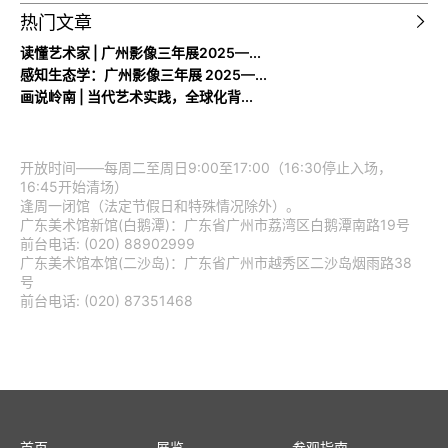
热门文章
读懂艺术家 | 广州影像三年展2025—...
感知生态学：广州影像三年展 2025—...
画说岭南 | 当代艺术实践，全球化背...
开放时间——每周二至周日9:00至17:00（16:30停止入场，
16:45开始清场）
逢周一闭馆（法定节假日和特殊情况除外）。
广东美术馆新馆(白鹅潭)：广东省广州市荔湾区白鹅潭南路19号
前台电话: (020) 88902999
广东美术馆本馆(二沙岛)：广东省广州市越秀区二沙岛烟雨路38
号
前台电话: (020) 87351468
首页
展览
参观指南