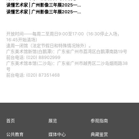
读懂艺术家 | 广州影像三年展2025—...
读懂艺术家 | 广州影像三年展2025—...
开放时间——每周二至周日9:00至17:00（16:30停止入场，
16:45开始清场）
逢周一闭馆（法定节假日和特殊情况除外）。
广东美术馆新馆(白鹅潭)：广东省广州市荔湾区白鹅潭南路19号
前台电话: (020) 88902999
广东美术馆本馆(二沙岛)：广东省广州市越秀区二沙岛烟雨路38
号
前台电话: (020) 87351468
首页
展览
参观指南
公共教育
媒体中心
典藏鉴赏