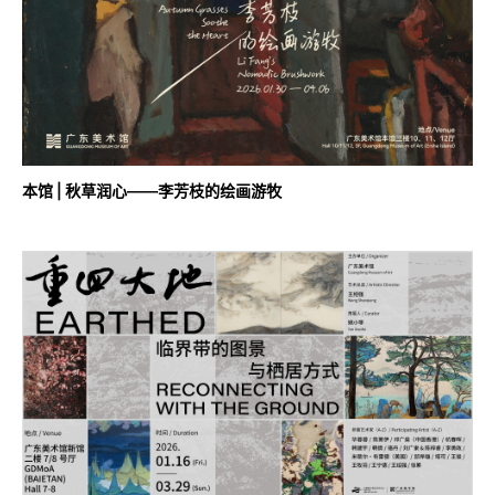
本馆 | 秋草润心——李芳枝的绘画游牧