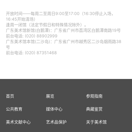
开放时间——每周二至周日9:00至17:00（16:30停止入场，
16:45开始清场）
逢周一闭馆（法定节假日和特殊情况除外）。
广东美术馆新馆(白鹅潭)：广东省广州市荔湾区白鹅潭南路19号
前台电话: (020) 88902999
广东美术馆本馆(二沙岛)：广东省广州市越秀区二沙岛烟雨路38
号
前台电话: (020) 87351468
首页
展览
参观指南
公共教育
媒体中心
典藏鉴赏
美术文献中心
艺术品保护
关于美术馆