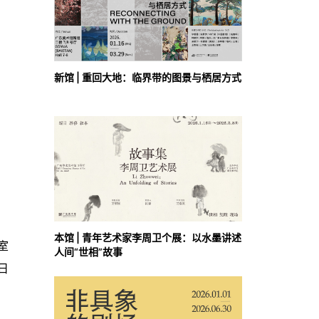
新馆 | 重回大地：临界带的图景与栖居方式
本馆 | 青年艺术家李周卫个展：以水墨讲述
室
人间“世相”故事
0日