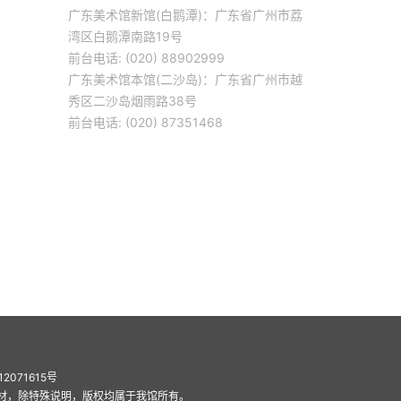
广东美术馆新馆(白鹅潭)：广东省广州市荔
湾区白鹅潭南路19号
前台电话: (020) 88902999
广东美术馆本馆(二沙岛)：广东省广州市越
秀区二沙岛烟雨路38号
前台电话: (020) 87351468
12071615号
材，除特殊说明，版权均属于我馆所有。