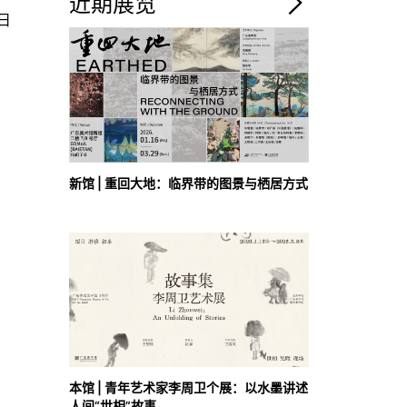
近期展览
9日
新馆 | 重回大地：临界带的图景与栖居方式
本馆 | 青年艺术家李周卫个展：以水墨讲述
人间“世相”故事