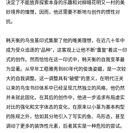
决定了不能放弃探索本身的乐趣和对柳暗花明又一村的美
妙境界的憧憬，因而，他还需要不断地与创作的惯性对
抗。
韩天衡的鸟虫篆印式集聚了他的唯美理想，在近几十年中
成为受众追逐的“品种”，这客观上让他不断“重复”着这一印
式的创作。然而恰恰在这一印式中，韩天衡的自我变革最
为显著。从早年工稳雅秀到80年代的俊逸姿媚，是一次较
大的自我调整。这一调整具有“破壁”的意义，在明代汪关
以来的鸟虫书印体系中已经呈现兀然独立的风格，他仍然
并未就此固化，在其后的创作中，他进一步追求布局虚实
对比的强化和文字体态的变化，在原来以小篆为基本构型
的陈规之外，恰如其分地引入了写实的鱼、鸟形态，甚至
调动了更多的装饰性元素，后者其实是一种危险的尝试。