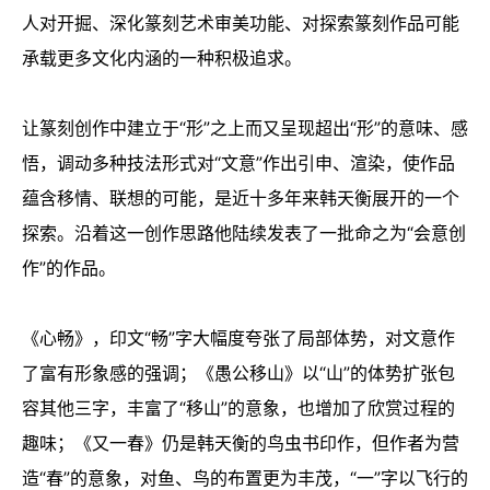
人对开掘、深化篆刻艺术审美功能、对探索篆刻作品可能
承载更多文化内涵的一种积极追求。
让篆刻创作中建立于“形”之上而又呈现超出“形”的意味、感
悟，调动多种技法形式对“文意”作出引申、渲染，使作品
蕴含移情、联想的可能，是近十多年来韩天衡展开的一个
探索。沿着这一创作思路他陆续发表了一批命之为“会意创
作”的作品。
《心畅》，印文“畅”字大幅度夸张了局部体势，对文意作
了富有形象感的强调；《愚公移山》以“山”的体势扩张包
容其他三字，丰富了“移山”的意象，也增加了欣赏过程的
趣味；《又一春》仍是韩天衡的鸟虫书印作，但作者为营
造“春”的意象，对鱼、鸟的布置更为丰茂，“一”字以飞行的