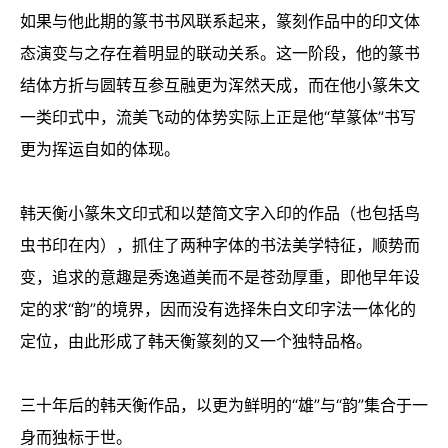
如果与他此期的篆书书风联系起来，篆刻作品中的印文体
态演变与之存在着明显的联动关系。这一阶段，他的篆书
结体方折与圆转互参互融更为浑然天成，而在他小篆朱文
一类印式中，流美飞动的体势实际上正是他“草篆体”书写
更为挥运自如的体现。
韩天衡小篆朱文印式和以楚简文字入印的作品（也包括鸟
虫书印在内），抓住了两种字体的书法美学特征，顺势而
变，追求的意趣是秀逸遒美而不是苍劲厚重，即他早年设
定的求“韵”的境界，因而没有选择朱白文印字法一体化的
定位，由此形成了韩天衡篆刻的又一个独特品格。
三十年后的韩天衡作品，以更为鲜明的“雄”与“韵”集合于一
身而独标于世。