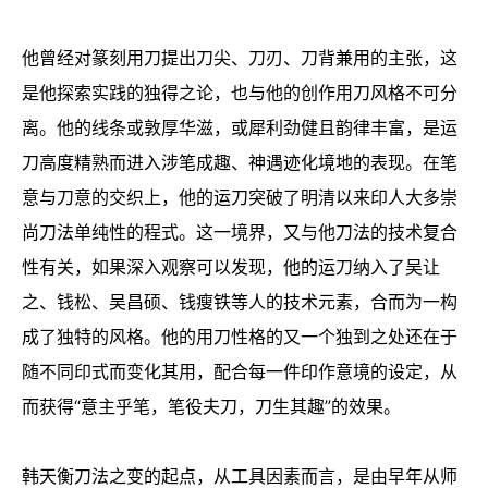
他曾经对篆刻用刀提出刀尖、刀刃、刀背兼用的主张，这
是他探索实践的独得之论，也与他的创作用刀风格不可分
离。他的线条或敦厚华滋，或犀利劲健且韵律丰富，是运
刀高度精熟而进入涉笔成趣、神遇迹化境地的表现。在笔
意与刀意的交织上，他的运刀突破了明清以来印人大多崇
尚刀法单纯性的程式。这一境界，又与他刀法的技术复合
性有关，如果深入观察可以发现，他的运刀纳入了吴让
之、钱松、吴昌硕、钱瘦铁等人的技术元素，合而为一构
成了独特的风格。他的用刀性格的又一个独到之处还在于
随不同印式而变化其用，配合每一件印作意境的设定，从
而获得“意主乎笔，笔役夫刀，刀生其趣”的效果。
韩天衡刀法之变的起点，从工具因素而言，是由早年从师