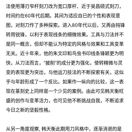
法使用薄刃窄杆刻刀改为宽口厚杆、近于吴昌硕式刻刀，
时间约在60年代后期。其间为适应自已的个性和表现意
图，对刻刀作了多种探索。进入80年代以后，又再由钝锋
转用锐锋，以利于表现线条的细微效果。工具与刀法并不
是同一概念，但却不能认为特定的风格与效果和工具变革
无关。近十年来，他的朱文印和鸟虫书印线条锋颖更为明
快，从刀法而言，“披削”的成分更为强化，使转精微与灵
变的表现更为突出，与他运刀技法的不断探索有关，这似
乎与年龄形成了一个反比。如果作一纵向的比较，这一表
现在篆刻史上同样是一个少见的案例。由此可见韩天衡旺
盛的创作与变革活力，也可见他不断挑战自我，不断追求
今日之新的坚毅性格。
从另一角度观察, 韩天衡此期用刀风格中，逐渐消退的是