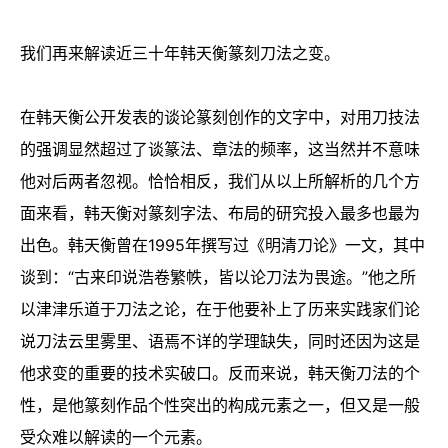
我们再来解读近三十年韩天衡篆刻刀法之变。
在韩天衡公开发表的谈论篆刻创作的文字中，对用刀技法
的强调显然超过了谈篆法、章法的频率，这当然并不意味
他对后两者忽视。恰恰相反，我们从以上所解析的几个方
面来看，韩天衡对篆刻字法、布局的研究投入最多也最为
出色。韩天衡曾在1995年撰写过《明清刀论》一文，其中
谈到：“古来印说浩卷繁帙，皆以论刀法为畏途。”他之所
以津津乐道于刀法之论，在于他要补上了历来实践家们论
说刀法云里雾里、语焉不详的学理缺失，同时还因为这是
他求变的重要的技术实破口。反而来说，韩天衡刀法的个
性，是他篆刻作品个性突出的构成元素之一，但又是一般
受众难以解读的一个元素。