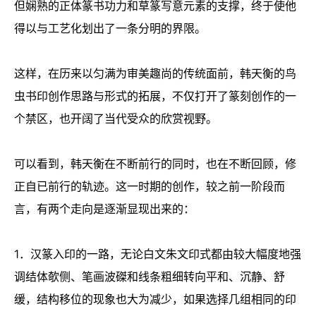
但娴熟的正体篆书功力和草篆写意元素的支撑，终于使他
得以与工艺化划出了一条分明的界限。
这样，在历来以匀满为审美趣尚的传统面前，韩天衡的鸟
虫书印创作思路与形式的拓展，不仅打开了篆刻创作的一
个禁区，也开阔了当代受众的欣赏视野。
可以看到，韩天衡在不断前行的同时，也在不断回顾，修
正自已前行的轨迹。这一时期的创作，较之前一阶段而
言，有两个走向是逐渐显现出来的：
1．汉篆入印的一路，无论白文朱文印式都由较大幅度地强
调结体欹侧、笔画波磔和线条粗细转向平和、沉静、舒
缓，结构移位的现象也大为减少，如果选择几组相同的印