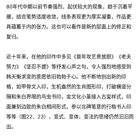
80年代中期以前节奏强烈、起伏较大的现象，趋于沉着平
缓，结合笔势适度收敛，线条表现更为厚实凝重，作品更
具蕴蓄于内的张力。这也可以看作是新的层面上的修正和
复归。
近十年来，在他的印作中多见《衰年攻艺贵放胆》《老夫
努力》《坚忍不拔》等抒发心声之句，令人强烈地感受到
韩天衡求变的意愿依旧勃勃于心。他不断地创出新的印
格，如甲骨文入印，生机盎然的生肖图形印，打破横竖分
隔和朱白界限的鸟虫书印，金文化小篆接入古玺样式，印
面兼刻边款的朱白相间形式，参以北碑笔意的行楷书入印
等等（图22、23），变式、变体、变法的思绪仍然汩汩而
出。