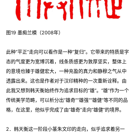
图19 墨痴兰模（2008年）
此种“平正”走向可以看作是一种“复归”。它带来的特质是字
态的气度更为宽博沉着，线条质感更为敦厚坚实，整体上
的意境也臻于雄健宏大，一种充盈的真力和静穆之气从中
透露出来。这也是作者对于汉印精种的一次重新诠释。由
此我又想到韩天衡始终作为追求目标的“雄”。“雄”作为一个
传统美学范畴，可以析分出“雄奇”“雄强”“雄健”等不同的品
格，在这里，他似乎完成了由“雄奇”走向“雄健”的境界。
2．韩天衡这一阶段小篆朱文印的走向，似乎追求着另一