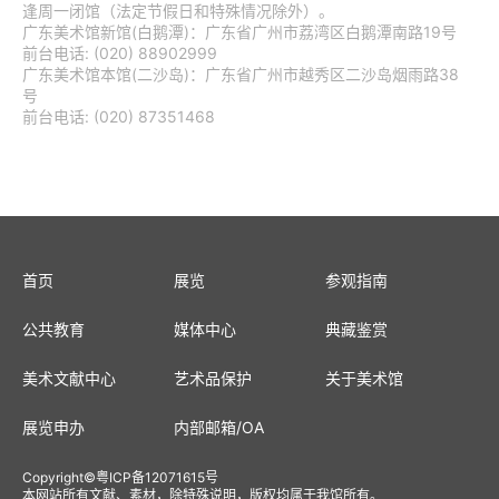
逢周一闭馆（法定节假日和特殊情况除外）。
广东美术馆新馆(白鹅潭)：广东省广州市荔湾区白鹅潭南路19号
前台电话: (020) 88902999
广东美术馆本馆(二沙岛)：广东省广州市越秀区二沙岛烟雨路38
号
前台电话: (020) 87351468
首页
展览
参观指南
公共教育
媒体中心
典藏鉴赏
美术文献中心
艺术品保护
关于美术馆
展览申办
内部邮箱
/
OA
Copyright
©
粤ICP备12071615号
本网站所有文献、素材，除特殊说明，版权均属于我馆所有。