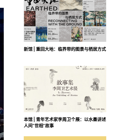
新馆 | 重回大地：临界带的图景与栖居方式
本馆 | 青年艺术家李周卫个展：以水墨讲述
人间“世相”故事