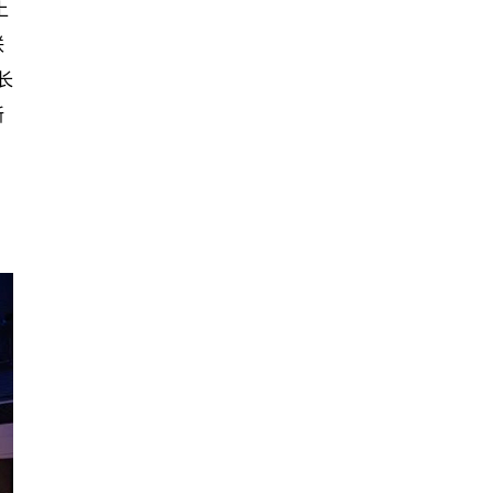
上
联
长
新
、