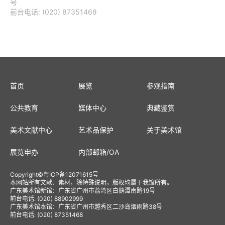
号
前台电话: (020) 87351468
首页
展览
参观指南
公共教育
媒体中心
典藏鉴赏
美术文献中心
艺术品保护
关于美术馆
展览申办
内部邮箱
/
OA
Copyright
©
粤ICP备12071615号
本网站所有文献、素材，除特殊说明，版权均属于我馆所有。
广东美术馆新馆：广东省广州市荔湾区白鹅潭南路19号
前台电话: (020) 88902999
广东美术馆本馆：广东省广州市越秀区二沙岛烟雨路38号
前台电话: (020) 87351468