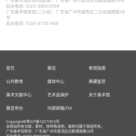
广东美术馆新馆(白鹅潭)：广东省广州市荔湾区白鹅潭南路19号
前台电话: (020) 88902999
广东美术馆本馆(二沙岛)：广东省广州市越秀区二沙岛烟雨路38
号
前台电话: (020) 87351468
首页
展览
参观指南
公共教育
媒体中心
典藏鉴赏
美术文献中心
艺术品保护
关于美术馆
展览申办
内部邮箱
/
OA
Copyright
©
粤ICP备12071615号
本网站所有文献、素材，除特殊说明，版权均属于我馆所有。
广东美术馆新馆：广东省广州市荔湾区白鹅潭南路19号