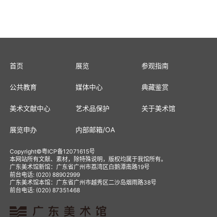
首页
展览
参观指南
公共教育
媒体中心
典藏鉴赏
美术文献中心
艺术品保护
关于美术馆
展览申办
内部邮箱
/
OA
Copyright
©
粤ICP备12071615号
本网站所有文献、素材，除特殊说明，版权均属于我馆所有。
广东美术馆新馆：广东省广州市荔湾区白鹅潭南路19号
前台电话: (020) 88902999
广东美术馆本馆：广东省广州市越秀区二沙岛烟雨路38号
前台电话: (020) 87351468