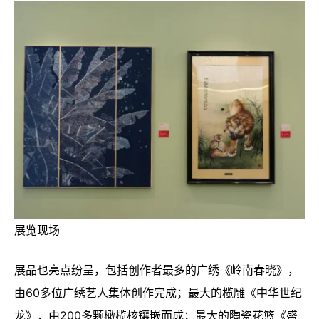
展览现场
展品也亮点纷呈，包括创作者最多的广绣《岭南春晓》，
由60多位广绣艺人集体创作完成；最大的榄雕《中华世纪
龙》，由200多颗橄榄核镶嵌而成；最大的陶瓷花篮《盛