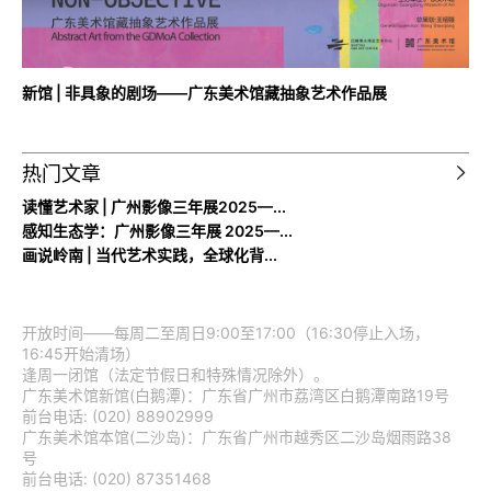
新馆 | 非具象的剧场——广东美术馆藏抽象艺术作品展
热门文章
读懂艺术家 | 广州影像三年展2025—...
感知生态学：广州影像三年展 2025—...
画说岭南 | 当代艺术实践，全球化背...
开放时间——每周二至周日9:00至17:00（16:30停止入场，
16:45开始清场）
逢周一闭馆（法定节假日和特殊情况除外）。
广东美术馆新馆(白鹅潭)：广东省广州市荔湾区白鹅潭南路19号
前台电话: (020) 88902999
广东美术馆本馆(二沙岛)：广东省广州市越秀区二沙岛烟雨路38
号
前台电话: (020) 87351468