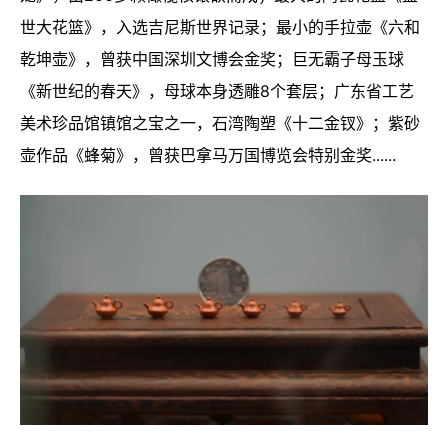
世大花篮》，入选吉尼斯世界记录；最小的手拉壶《六和
乾坤壶》，曾获中国深圳文博会金奖；巨无霸子母玉球
《新世纪的春天》，母球本身透雕8个套层；广东省工艺
美术珍品馆镇馆之宝之一，石湾陶塑《十二金钗》；紫砂
壶作品《蜂菊》，曾获巴拿马万国博览会特别金奖......