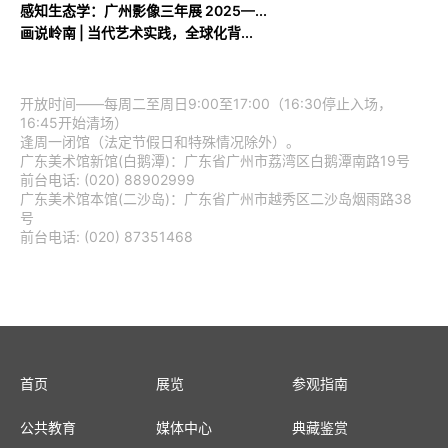
感知生态学：广州影像三年展 2025—...
画说岭南 | 当代艺术实践，全球化背...
开放时间——每周二至周日9:00至17:00（16:30停止入场，
16:45开始清场）
逢周一闭馆（法定节假日和特殊情况除外）。
广东美术馆新馆(白鹅潭)：广东省广州市荔湾区白鹅潭南路19号
前台电话: (020) 88902999
广东美术馆本馆(二沙岛)：广东省广州市越秀区二沙岛烟雨路38
号
前台电话: (020) 87351468
首页
展览
参观指南
公共教育
媒体中心
典藏鉴赏