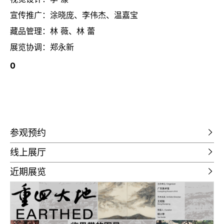
宣传推广：涂晓庞、李伟杰、温嘉宝
藏品管理：林 薇、林 蕾
展览协调：郑永新
0
参观预约
线上展厅
近期展览