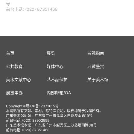
号
前台电话: (020) 87351468
首页
展览
参观指南
公共教育
媒体中心
典藏鉴赏
美术文献中心
艺术品保护
关于美术馆
展览申办
内部邮箱
/
OA
Copyright
©
粤ICP备12071615号
本网站所有文献、素材，除特殊说明，版权均属于我馆所有。
广东美术馆新馆：广东省广州市荔湾区白鹅潭南路19号
前台电话: (020) 88902999
广东美术馆本馆：广东省广州市越秀区二沙岛烟雨路38号
前台电话: (020) 87351468