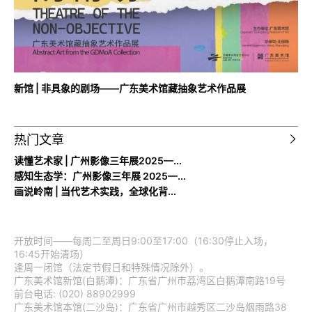
新馆 | 非具象的剧场——广东美术馆藏抽象艺术作品展
热门文章
读懂艺术家 | 广州影像三年展2025—...
感知生态学：广州影像三年展 2025—...
画说岭南 | 当代艺术实践，全球化背...
开放时间——每周二至周日9:00至17:00（16:30停止入场，
16:45开始清场）
逢周一闭馆（法定节假日和特殊情况除外）。
广东美术馆新馆(白鹅潭)：广东省广州市荔湾区白鹅潭南路19号
前台电话: (020) 88902999
广东美术馆本馆(二沙岛)：广东省广州市越秀区二沙岛烟雨路38