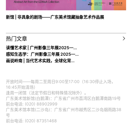
新馆 | 非具象的剧场——广东美术馆藏抽象艺术作品展
热门文章
读懂艺术家 | 广州影像三年展2025—...
感知生态学：广州影像三年展 2025—...
画说岭南 | 当代艺术实践，全球化背...
开放时间——每周二至周日9:00至17:00（16:30停止入场，
16:45开始清场）
逢周一闭馆（法定节假日和特殊情况除外）。
广东美术馆新馆(白鹅潭)：广东省广州市荔湾区白鹅潭南路19号
前台电话: (020) 88902999
广东美术馆本馆(二沙岛)：广东省广州市越秀区二沙岛烟雨路38
号
前台电话: (020) 87351468