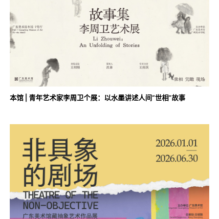
本馆 | 青年艺术家李周卫个展：以水墨讲述人间“世相”故事