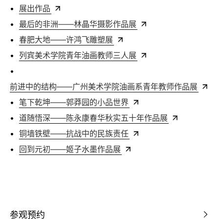
•
展出作品
•
最后的非洲——林晶华摄影作品展
•
春肥大地——许鸿飞雕塑展
•
列宾美术学院青年油画教师三人展
•
前进中的结构——广州美术学院油画系青年教师作品展
•
笔下乾坤——郭莽园的小品世界
•
道随悟深——陈永康春华秋实五十年作品展
•
铜墙铁壁——抗战中的民族责任
•
回到元初——姬子水墨作品展
参观预约