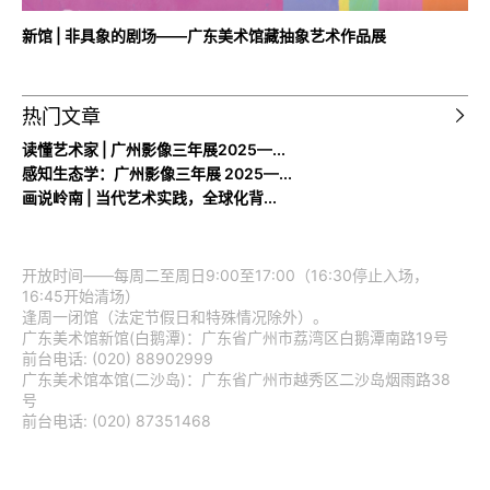
新馆 | 非具象的剧场——广东美术馆藏抽象艺术作品展
热门文章
读懂艺术家 | 广州影像三年展2025—...
感知生态学：广州影像三年展 2025—...
画说岭南 | 当代艺术实践，全球化背...
开放时间——每周二至周日9:00至17:00（16:30停止入场，
16:45开始清场）
逢周一闭馆（法定节假日和特殊情况除外）。
广东美术馆新馆(白鹅潭)：广东省广州市荔湾区白鹅潭南路19号
前台电话: (020) 88902999
广东美术馆本馆(二沙岛)：广东省广州市越秀区二沙岛烟雨路38
号
前台电话: (020) 87351468