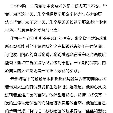
一份企盼、一份激动中夹杂着的是一份忐忑与不安。毕
竟，为了这一天，朱全增经受了那么多体力与心力的历
炼；毕竟，为了这一天，朱全增苦苦挨过了那么多个斗转
星移、苦思冥想的酷热与严寒。
作为一个老老实实不争名利的画家，朱全增当然渴求着
所有观众能对他用笔种植的这些植被花卉给予一声赞誉，
可他发自内心的真诚企盼，企盼着观众在看完这个画展后
能留下些许中肯宝贵意见。这对于他，一个期待完美、内
心向善的人来说更是一个锦上添花的实践。
朱全增笔下的葳葳草木和艳艳花鸟各呈姿态的向你诉说
着他对人生的真诚感受和生活体验，这就是，他的心象永
远朝着圣洁广袤的自然。他渴望着将心、将情、将仅有一
次的生命毫无保留的托付给博大宽容的自然。他通过自己
的殚精竭虑，努力把一根根绘画的线条变成一丝丝和谐悦