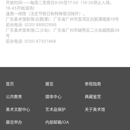
新馆 | 葵山——许江艺术展
热门文章
广东美术馆白鹅潭馆区五楼“城市客...
广东美术馆白鹅潭馆区五楼“城市客...
老馆新用，小馆精用”— 李劲堃谈广...
开放时间——每周二至周日9:00至17:00（16:30停止入场，
16:45开始清场）
逢周一闭馆（法定节假日和特殊情况除外）。
广东美术馆新馆(白鹅潭)：广东省广州市荔湾区白鹅潭南路19号
前台电话: (020) 88902999
广东美术馆本馆(二沙岛)：广东省广州市越秀区二沙岛烟雨路38
号
前台电话: (020) 87351468