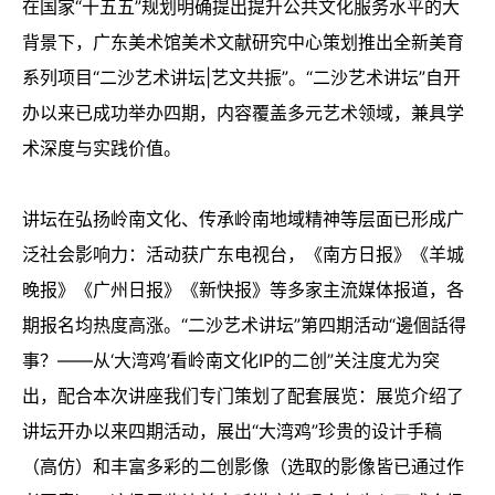
在国家“十五五”规划明确提出提升公共文化服务水平的大
背景下，广东美术馆美术文献研究中心策划推出全新美育
系列项目“二沙艺术讲坛|艺文共振”。“二沙艺术讲坛”自开
办以来已成功举办四期，内容覆盖多元艺术领域，兼具学
术深度与实践价值。
讲坛在弘扬岭南文化、传承岭南地域精神等层面已形成广
泛社会影响力：活动获广东电视台，《南方日报》《羊城
晚报》《广州日报》《新快报》等多家主流媒体报道，各
期报名均热度高涨。“二沙艺术讲坛”第四期活动“邊個話得
事？——从‘大湾鸡’看岭南文化IP的二创”关注度尤为突
出，配合本次讲座我们专门策划了配套展览：展览介绍了
讲坛开办以来四期活动，展出“大湾鸡”珍贵的设计手稿
（高仿）和丰富多彩的二创影像（选取的影像皆已通过作