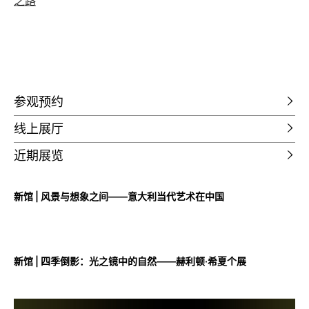
席（记者 谭然方）
“大湾鸡之父”刘平云做客二沙艺术讲坛，揭秘顶级IP的
“破圈密码”
从“大湾鸡”看全民二创 刘平云分享文化IP命名到底“边个
话事？”
“大湾鸡”爆火背后：刘平云教授揭秘岭南文化IP的二创
之路
参观预约
线上展厅