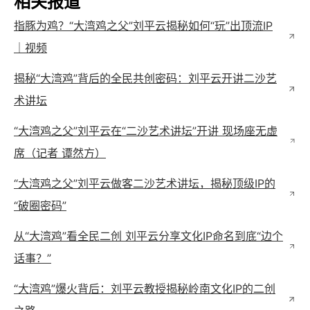
本期活动作为二沙艺术讲坛“视觉再生：岭南文脉的媒介演
进”专题系列的第二场，既回应了当下最受关注的文化热
点，也为后续6月周鲒老师关于动漫与潮玩IP的讲座埋下伏
笔，进一步推动对岭南文化如何借助轻松有趣的载体，成
为跨越年龄层的集体文化记忆等相关问题的探讨，最终实
现文化价值的长效传递。
相关报道
指豚为鸡？“大湾鸡之父”刘平云揭秘如何“玩”出顶流IP
｜视频
揭秘“大湾鸡”背后的全民共创密码：刘平云开讲二沙艺
术讲坛
“大湾鸡之父”刘平云在“二沙艺术讲坛”开讲 现场座无虚