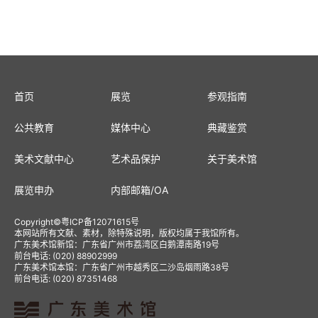
首页
展览
参观指南
公共教育
媒体中心
典藏鉴赏
美术文献中心
艺术品保护
关于美术馆
展览申办
内部邮箱
/
OA
Copyright
©
粤ICP备12071615号
本网站所有文献、素材，除特殊说明，版权均属于我馆所有。
广东美术馆新馆：广东省广州市荔湾区白鹅潭南路19号
前台电话: (020) 88902999
广东美术馆本馆：广东省广州市越秀区二沙岛烟雨路38号
前台电话: (020) 87351468