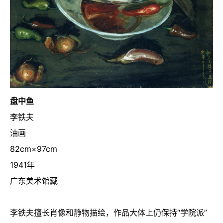
盘中鱼
李铁夫
油画
82cm
×
97cm
1941
年
广东美术馆藏
李铁夫擅长肖像和静物描绘，作品大体上仍保持“学院派”