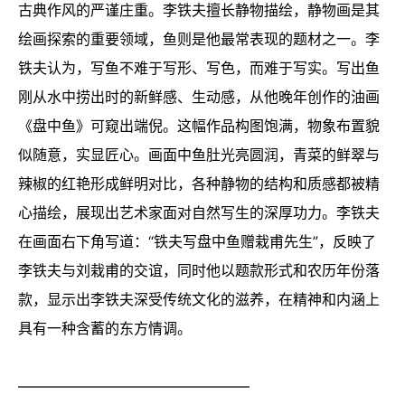
古典作风的严谨庄重。李铁夫擅长静物描绘，静物画是其
绘画探索的重要领域，鱼则是他最常表现的题材之一。李
铁夫认为，写鱼不难于写形、写色，而难于写实。写出鱼
刚从水中捞出时的新鲜感、生动感，从他晚年创作的油画
《盘中鱼》可窥出端倪。这幅作品构图饱满，物象布置貌
似随意，实显匠心。画面中鱼肚光亮圆润，青菜的鲜翠与
辣椒的红艳形成鲜明对比，各种静物的结构和质感都被精
心描绘，展现出艺术家面对自然写生的深厚功力。李铁夫
在画面右下角写道：“铁夫写盘中鱼赠栽甫先生”，反映了
李铁夫与刘栽甫的交谊，同时他以题款形式和农历年份落
款，显示出李铁夫深受传统文化的滋养，在精神和内涵上
具有一种含蓄的东方情调。
————————————————