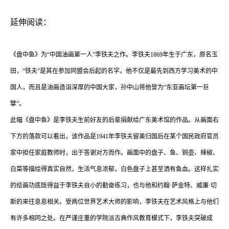
延伸阅读：
《盘中鱼》为“中国油画第一人”李铁夫之作。李铁夫1869年生于广东，原名玉
田，“铁夫”是其在参加同盟会后起的名字。他不仅是最先到西方学习美术的中
国人，而且是油画造诣深厚的中国大家，孙中山将他誉为“东亚画坛第一巨
擘”。
此幅《盘中鱼》是李铁夫生前好友的后辈捐献给广东美术馆的作品。从画面右
下方的落款可以看出，该作品是1941年李铁夫留美归国后在某个国民政府官员
家中担任家庭教师时，出于答谢对方而作。画面中的盘子、鱼、铜壶、辣椒、
白菜等描绘得真实自然，生活气息浓郁，白色盘子上甚至洒有鱼血。这样扎实
的绘画功底既得益于李铁夫自小的勤奋练习，也与他和约翰·萨金特、威廉·切
斯的来往息息相关。受两位世界艺术大师的影响，李铁夫在艺术风格上与他们
有许多相同之处。在严谨庄重的学院派古典作风教育模式下，李铁夫突破成