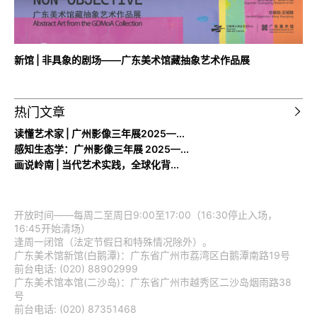
新馆 | 非具象的剧场——广东美术馆藏抽象艺术作品展
热门文章
读懂艺术家 | 广州影像三年展2025—...
感知生态学：广州影像三年展 2025—...
画说岭南 | 当代艺术实践，全球化背...
开放时间——每周二至周日9:00至17:00（16:30停止入场，
16:45开始清场）
逢周一闭馆（法定节假日和特殊情况除外）。
广东美术馆新馆(白鹅潭)：广东省广州市荔湾区白鹅潭南路19号
前台电话: (020) 88902999
广东美术馆本馆(二沙岛)：广东省广州市越秀区二沙岛烟雨路38
号
前台电话: (020) 87351468