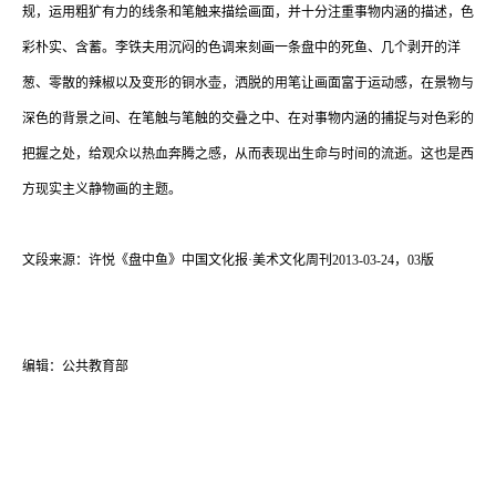
规，运用粗犷有力的线条和笔触来描绘画面，并十分注重事物内涵的描述，色
彩朴实、含蓄。李铁夫用沉闷的色调来刻画一条盘中的死鱼、几个剥开的洋
葱、零散的辣椒以及变形的铜水壶，洒脱的用笔让画面富于运动感，在景物与
深色的背景之间、在笔触与笔触的交叠之中、在对事物内涵的捕捉与对色彩的
把握之处，给观众以热血奔腾之感，从而表现出生命与时间的流逝。这也是西
方现实主义静物画的主题。
文段来源：许悦《盘中鱼》中国文化报·美术文化周刊2013-03-24，03版
编辑：公共教育部