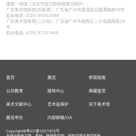
逢周一闭馆（法定节假日和特殊情况除外）。
广东美术馆新馆(白鹅潭)：广东省广州市荔湾区白鹅潭南路19号
前台电话: (020) 88902999
广东美术馆本馆(二沙岛)：广东省广州市越秀区二沙岛烟雨路38
号
前台电话: (020) 87351468
首页
展览
参观指南
公共教育
媒体中心
典藏鉴赏
美术文献中心
艺术品保护
关于美术馆
展览申办
内部邮箱
/
OA
Copyright
©
粤ICP备12071615号
本网站所有文献、素材，除特殊说明，版权均属于我馆所有。