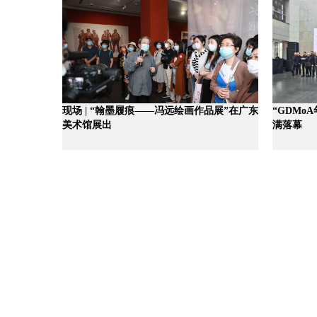
现场 | “翰墨履痕——冯远绘画作品展”在广东
“GDMo
美术馆展出
满落幕