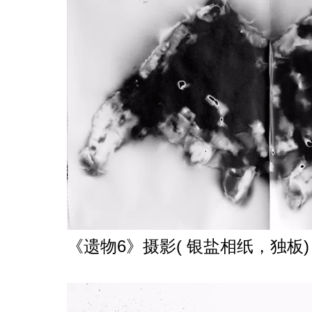
《遗物6》摄影( 银盐相纸，独板) 6