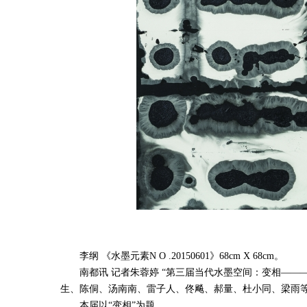
李纲 《水墨元素N O .20150601》68cm X 68cm。
南都讯 记者朱蓉婷 “第三届当代水墨空间：变相———
生、陈侗、汤南南、雷子人、佟飚、郝量、杜小同、梁雨等
本届以“变相”为题